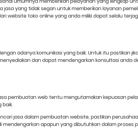
ional umumnya memberikan pelayanan yang lengkap untuk 
edia jasa yang tidak segan untuk memberikan layanan pem
ari website toko online yang anda miliki dapat selalu terja
 dengan adanya komunikasi yang baik. Untuk itu pastikan j
 menyediakan dan dapat mendengarkan konsultasi anda de
li jasa pembuatan web tentu mengutamakan kepuasan pel
 baik.
 mencari jasa dalam pembuatan website, pastikan perusaha
di mendengarkan apapun yang dibutuhkan dalam proses 