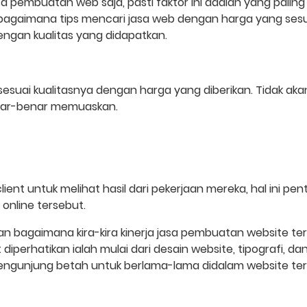
 pembuatan web saja, pasti faktor ini adalah yang paling
gaimana tips mencari jasa web dengan harga yang sesuai.
engan kualitas yang didapatkan.
sesuai kualitasnya dengan harga yang diberikan. Tidak akan
enar-benar memuaskan.
client untuk melihat hasil dari pekerjaan mereka, hal ini p
online tersebut.
 bagaimana kira-kira kinerja jasa pembuatan website ter
 diperhatikan ialah mulai dari desain website, tipografi, 
engunjung betah untuk berlama-lama didalam website ter