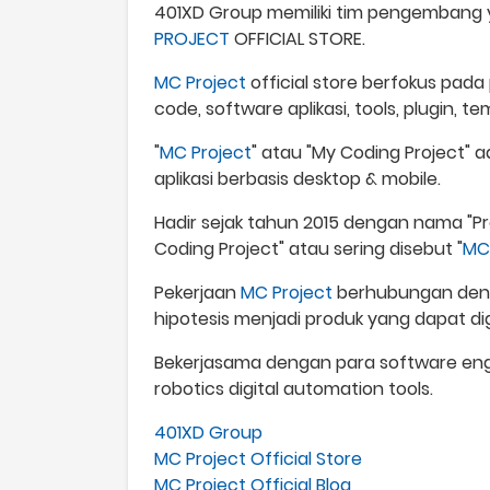
401XD Group memiliki tim pengembang ya
PROJECT
OFFICIAL STORE.
MC Project
official store berfokus pada
code, software aplikasi, tools, plugin, t
"
MC Project
" atau "My Coding Project" 
aplikasi berbasis desktop & mobile.
Hadir sejak tahun 2015 dengan nama "Pr
Coding Project" atau sering disebut "
MC
Pekerjaan
MC Project
berhubungan denga
hipotesis menjadi produk yang dapat d
Bekerjasama dengan para software engi
robotics digital automation tools.
401XD Group
MC Project Official Store
MC Project Official Blog