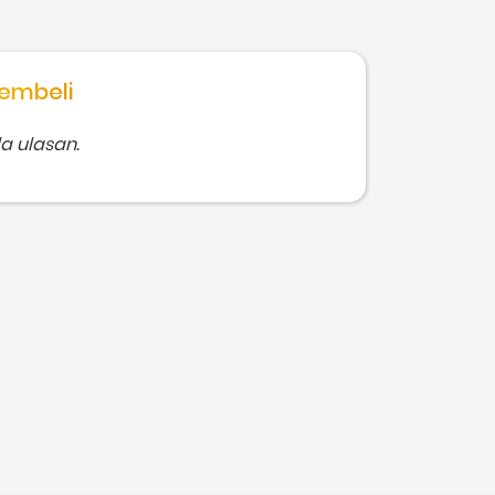
embeli
a ulasan.