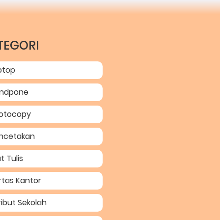
TEGORI
ptop
ndpone
otocopy
ncetakan
t Tulis
rtas Kantor
ribut Sekolah