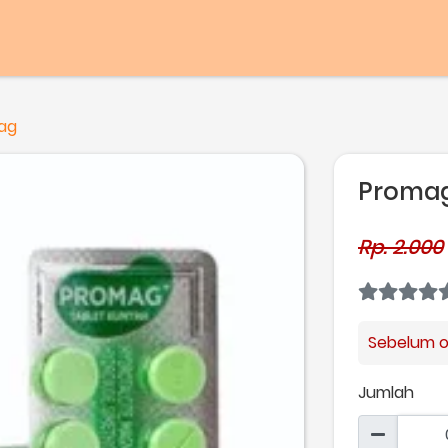
ag
Promag
Rp. 2.000
Sebelum or
Jumlah