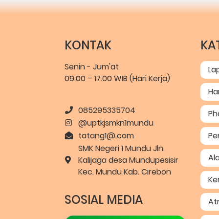
KONTAK
KA
Senin - Jum'at
La
09.00 – 17.00 WIB (Hari Kerja)
Ha
085295335704
Ph
@uptkjsmkn1mundu
tatang1@.com
Pe
SMK Negeri 1 Mundu Jln.
Ala
Kalijaga desa Mundupesisir
Kec. Mundu Kab. Cirebon
Ke
SOSIAL MEDIA
At