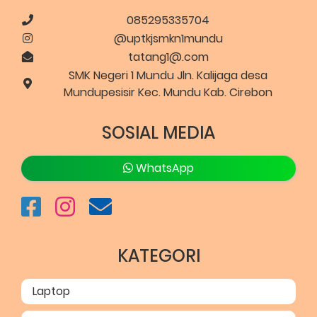
085295335704
@uptkjsmkn1mundu
tatang1@.com
SMK Negeri 1 Mundu Jln. Kalijaga desa
Mundupesisir Kec. Mundu Kab. Cirebon
SOSIAL MEDIA
WhatsApp
KATEGORI
Laptop