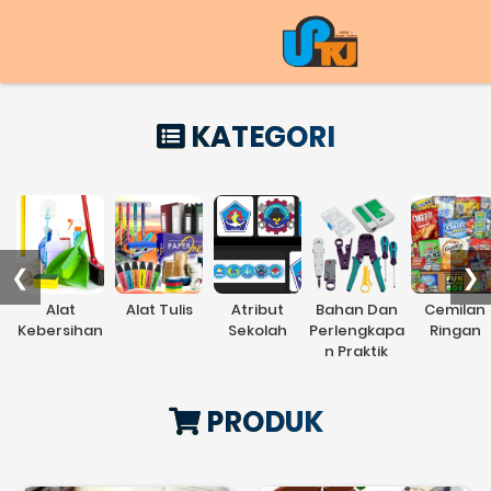
KATEGORI
❮
❯
Alat
Alat Tulis
Atribut
Bahan Dan
Cemilan
Kebersihan
Sekolah
Perlengkapa
Ringan
n Praktik
PRODUK