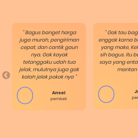
" Bagus banget harga
" Gak tau ba
juga murah, pengiriman
enggak karna b
cepat, dan cantik gaun
yang make, Ke
nya. Gak kayak
sih bagus. Itu 
tetanggaku udah tua
saya yang entar
jelak, mulutnya juga gak
mantan :
kalah jelek pokok nya "
J
Ansel
pe
pembeli