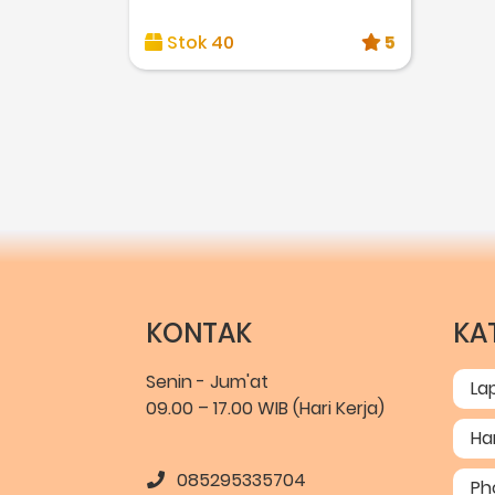
Stok 40
5
KONTAK
KA
Senin - Jum'at
La
09.00 – 17.00 WIB (Hari Kerja)
Ha
085295335704
Ph