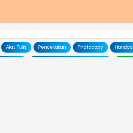
Alat Tulis
Pencetakan
Photocopy
Handpo
Minuman
Bahan Dan Perlengkapan Praktik
Obat 