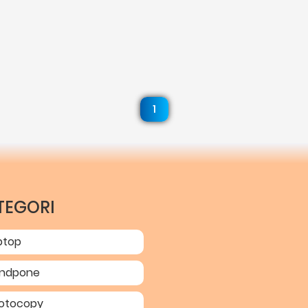
1
TEGORI
ptop
ndpone
otocopy