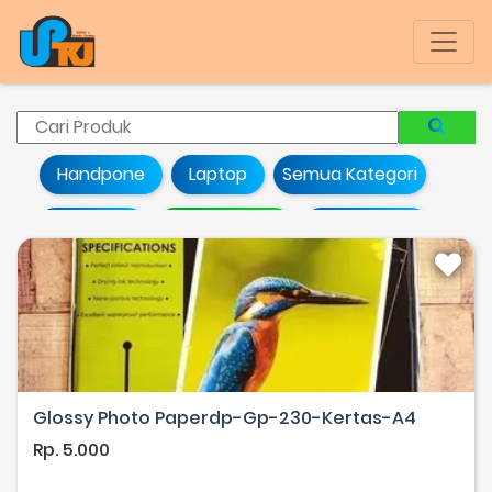
Handpone
Laptop
Semua Kategori
Alat Tulis
Pencetakan
Photocopy
Atribut Sekolah
Kertas Kantor
Obat Ringan
Alat Kebersihan
Minuman
Bahan Dan Perlengkapan Praktik
Glossy Photo Paperdp-Gp-230-Kertas-A4
Jasa
Cemilan Ringan
Rp. 5.000